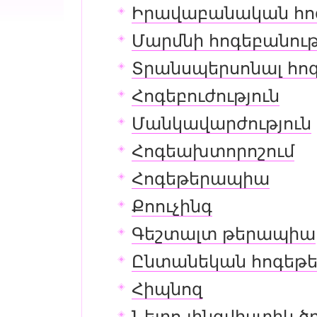
Իրավաբանական հոգ
Մարմնի հոգեբանութ
Տրանսպերսոնալ հոգ
Հոգեբուժություն
Մանկավարժություն
Հոգեախտորոշում
Հոգեթերապիա
Քոուչինգ
Գեշտալտ թերապիա
Ընտանեկան հոգեթ
Հիպնոզ
Նեյրո-լինգվիստիկ ծ