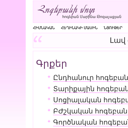
ՀԻՄՆԱԿԱՆ
ՀԵՂԻՆԱԿԻ ՄԱՍԻՆ
ՆՅՈՒԹԵՐ
Լավ 
Գրքեր
Ընդհանուր հոգեբան
Տարիքային հոգեբան
Սոցիալական հոգեբա
ԲԺշկական հոգեբանո
Գործնական հոգեբան