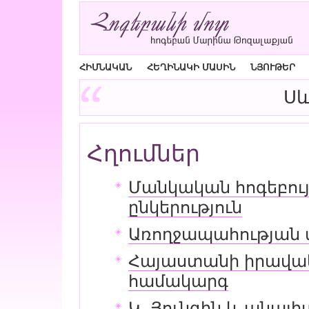
ՀԻՄՆԱԿԱՆ
ՀԵՂԻՆԱԿԻ ՄԱՍԻՆ
ՆՅՈՒԹԵՐ
Սև
Հղումներ
Մանկական հոգեբույ
ընկերություն
Առողջապահության 
Հայաստանի իրավա
համակարգ
Կ. Յունգին և անալ